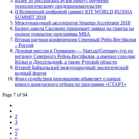
Более 30 российских вузов начнут обучение
технологическому предпринимательству
II Всемирный цифровой саммит IOT WORLD RUSSIA
SUMMIT 2018
Международный акселератор Smartup Accelerator 2018
Бизнес-школа Сколково принимает заявки на гранты на
полное покрытие программы MBA
Вторая научная конференция Северный Рейн-Вестфалия
– Россия
Деловая миссия в Германию — Start.up!Germany-тур по
региону Северного Рейна-Вестфалия, а именно городам
Кёльн и Дюссельдорф, а также Рурской области
Второй Байкальский международный экологический
водный форум
Фонд содействия инновациям объявляет о начале
нового конкурсного отбора по программе «СТАРТ»
Page 7 of 94
2
3
...
5
6