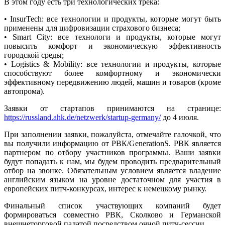
В этом году есть три технологических трека:
• InsurTech: все технологии и продукты, которые могут быть
применены для цифровизации страхового бизнеса;
• Smart City: все технологи и продукты, которые могут
повысить комфорт и экономическую эффективность
городской среды;
• Logistics & Mobility: все технологии и продукты, которые
способствуют более комфортному и экономически
эффективному передвижению людей, машин и товаров (кроме
автопрома).
Заявки от стартапов принимаются на странице:
https://russland.ahk.de/netzwerk/startup-germany/
до 4 июля.
При заполнении заявки, пожалуйста, отмечайте галочкой, что
вы получили информацию от РВК/GenerationS. РВК является
партнером по отбору участников программы. Ваши заявки
будут попадать к нам, мы будем проводить предварительный
отбор на звонке. Обязательным условием является владение
английским языком на уровне достаточном для участия в
европейских питч-конкурсах, интерес к немецкому рынку.
Финальный список участвующих компаний будет
формироваться совместно РВК, Сколково и Германской
внешнеторговой палатой посредством очной питч-сессии.