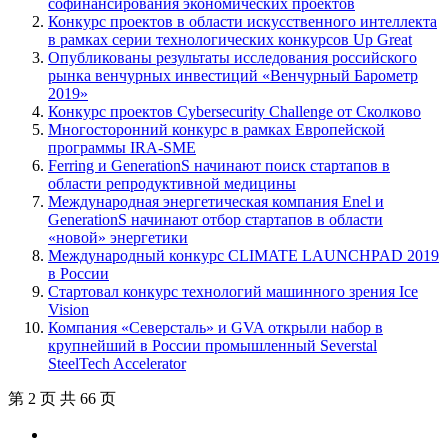
софинансирования экономических проектов
Конкурс проектов в области искусственного интеллекта
в рамках серии технологических конкурсов Up Great
Опубликованы результаты исследования российского
рынка венчурных инвестиций «Венчурный Барометр
2019»
Конкурс проектов Cybersecurity Challenge от Сколково
Многосторонний конкурс в рамках Европейской
программы IRA-SME
Ferring и GenerationS начинают поиск стартапов в
области репродуктивной медицины
Международная энергетическая компания Enel и
GenerationS начинают отбор стартапов в области
«новой» энергетики
Международный конкурс CLIMATE LAUNCHPAD 2019
в России
Стартовал конкурс технологий машинного зрения Ice
Vision
Компания «Северсталь» и GVA открыли набор в
крупнейший в России промышленный Severstal
SteelTech Accelerator
第 2 页 共 66 页