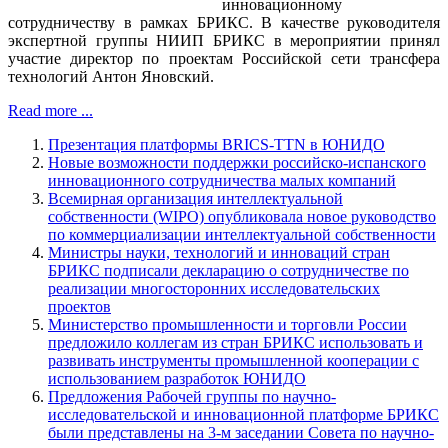
инновационному
сотрудничеству в рамках БРИКС. В качестве руководителя
экспертной группы НИИП БРИКС в мероприятии принял
участие директор по проектам Российской сети трансфера
технологий Антон Яновский.
Read more ...
Презентация платформы BRICS-TTN в ЮНИДО
Новые возможности поддержки российско-испанского
инновационного сотрудничества малых компаний
Всемирная организация интеллектуальной
собственности (WIPO) опубликовала новое руководство
по коммерциализации интеллектуальной собственности
Министры науки, технологий и инноваций стран
БРИКС подписали декларацию о сотрудничестве по
реализации многосторонних исследовательских
проектов
Министерство промышленности и торговли России
предложило коллегам из стран БРИКС использовать и
развивать инструменты промышленной кооперации с
использованием разработок ЮНИДО
Предложения Рабочей группы по научно-
исследовательской и инновационной платформе БРИКС
были представлены на 3-м заседании Совета по научно-