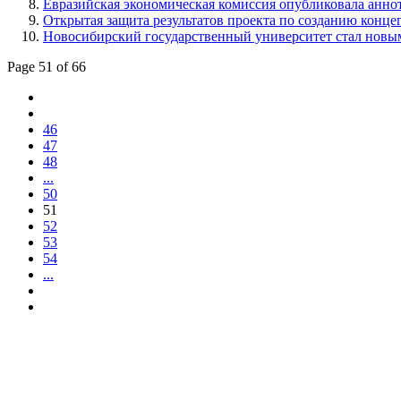
Евразийская экономическая комиссия опубликовала анно
Открытая защита результатов проекта по созданию конце
Новосибирский государственный университет стал новым
Page 51 of 66
46
47
48
...
50
51
52
53
54
...