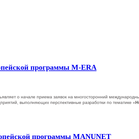
ропейской программы M-ERA
ъявляет о начале приема заявок на многосторонний международны
приятий, выполняющих перспективные разработки по тематике «
Н
вропейской программы MANUNET