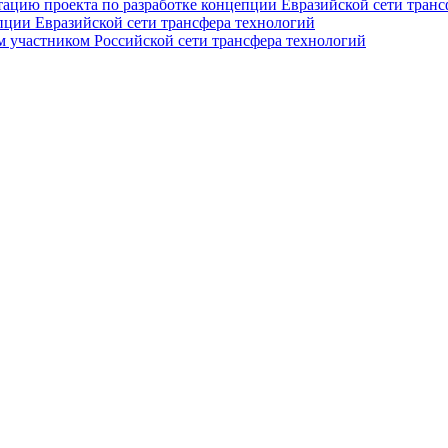
тацию проекта по разработке концепции Евразийской сети транс
пции Евразийской сети трансфера технологий
 участником Российской сети трансфера технологий