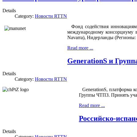
Details
Category:
Новости RTTN
Фонд содействия инновациям 
международному консорциуму выс
Navarra), Нидерланды (Регионы: Ov
Read more ...
GenerationS и Груп
Details
Category:
Новости RTTN
GenerationS, платформа к
Группы ЧТПЗ. Принять учас
Read more ...
Российско-испан
Details
Category:
Новости RTTN