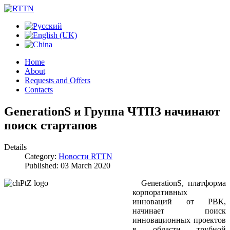
Home
About
Requests and Offers
Contacts
GenerationS и Группа ЧТПЗ начинают
поиск стартапов
Details
Category:
Новости RTTN
Published: 03 March 2020
GenerationS, платформа
корпоративных
инноваций от РВК,
начинает поиск
инновационных проектов
в области трубной