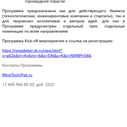
горнорудной отрасли
Программа предназначена как для действующего бизнеса
(технологические, инжиниринговые компании и стартапы), так и
для творческих коллективов и авторов идей, для них в
Программе предусмотрен отдельный трек, отдельные
номинации по всем направлениям.
Программа
Kick-off
мероприятия и ссылка на регистрацию:
https://newsletter.sk.ru/view.html?
x=a62e&m=Ay&mc=b&s=SAt&u=K&z=NWBPn58&
Контакты Программы:
MineTech@sk.ru
+7 495 956 00 33,
доб. 2222