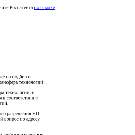
айте Роспатента
по ссылке
же на подбор и
рансфера технологий».
ра технологий, и
я в соответствии с
гий.
ного разрешения НП
й вопрос по адресу
та любыми сервисами