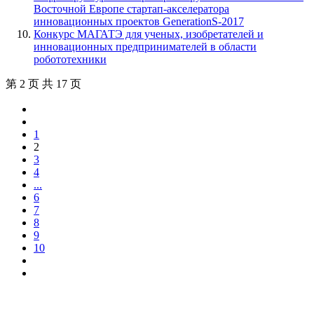
Восточной Европе стартап-акселератора
инновационных проектов GenerationS-2017
Конкурс МАГАТЭ для ученых, изобретателей и
инновационных предпринимателей в области
робототехники
第 2 页 共 17 页
1
2
3
4
...
6
7
8
9
10