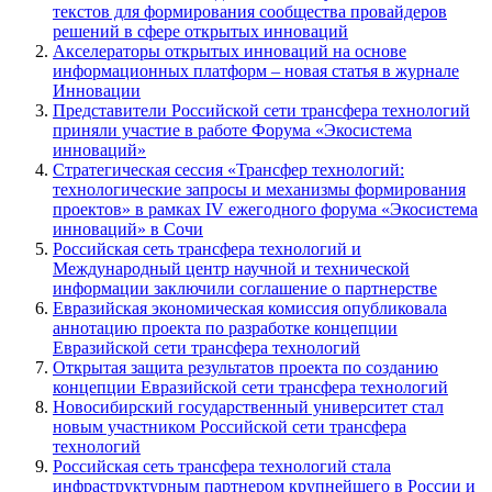
текстов для формирования сообщества провайдеров
решений в сфере открытых инноваций
Акселераторы открытых инноваций на основе
информационных платформ – новая статья в журнале
Инновации
Представители Российской сети трансфера технологий
приняли участие в работе Форума «Экосистема
инноваций»
Стратегическая сессия «Трансфер технологий:
технологические запросы и механизмы формирования
проектов» в рамках IV ежегодного форума «Экосистема
инноваций» в Сочи
Российская сеть трансфера технологий и
Международный центр научной и технической
информации заключили соглашение о партнерстве
Евразийская экономическая комиссия опубликовала
аннотацию проекта по разработке концепции
Евразийской сети трансфера технологий
Открытая защита результатов проекта по созданию
концепции Евразийской сети трансфера технологий
Новосибирский государственный университет стал
новым участником Российской сети трансфера
технологий
Российская сеть трансфера технологий стала
инфраструктурным партнером крупнейшего в России и