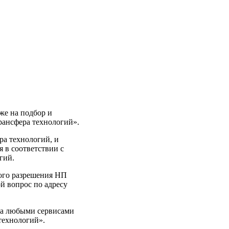
же на подбор и
рансфера технологий».
ра технологий, и
я в соответствии с
гий.
ного разрешения НП
й вопрос по адресу
та любыми сервисами
технологий».