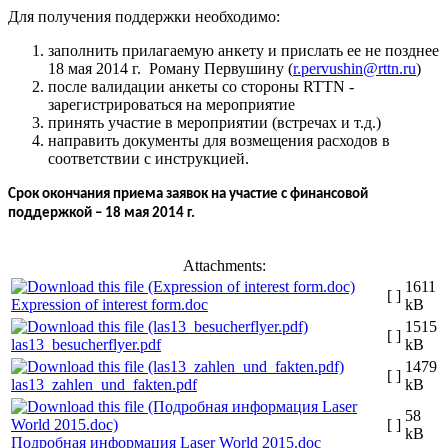
Для получения поддержки необходимо:
заполнить прилагаемую анкету и прислать ее не позднее
18 мая 2014 г. Роману Первушину (
r.pervushin@rttn.ru
)
после валидации анкеты со стороны RTTN -
зарегистрироваться на мероприятие
принять участие в мероприятии (встречах и т.д.)
направить документы для возмещения расходов в
соответствии с инструкцией.
Срок окончания приема заявок на участие с финансовой
поддержкой – 18 мая 2014 г.
Attachments:
1611
[ ]
Expression of interest form.doc
kB
1515
[ ]
las13_besucherflyer.pdf
kB
1479
[ ]
las13_zahlen_und_fakten.pdf
kB
58
[ ]
kB
Подробная информация Laser World 2015.doc