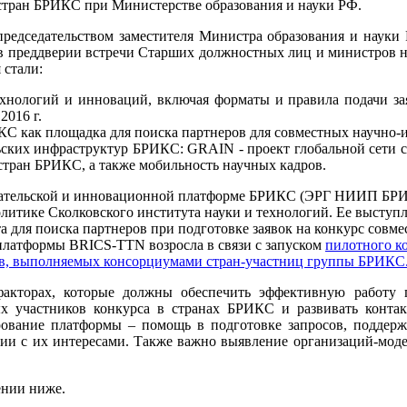
стран БРИКС при Министерстве образования и науки РФ.
 председательством заместителя Министра образования и наук
и в преддверии встречи Старших должностных лиц и министров 
стали:
ехнологий и инноваций, включая форматы и правила подачи за
2016 г.
КС как площадка для поиска партнеров для совместных научно-
ьских инфраструктур БРИКС: GRAIN - проект глобальной сети 
стран БРИКС, а также мобильность научных кадров.
довательской и инновационной платформе БРИКС (ЭРГ НИИП БР
литике Сколковского института науки и технологий. Ее выступ
та для поиска партнеров при подготовке заявок на конкурс совм
платформы BRICS-TTN возросла в связи с запуском
пилотного к
ов, выполняемых консорциумами стран-участниц группы БРИКС
акторах, которые должны обеспечить эффективную работу 
х участников конкурса в странах БРИКС и развивать конта
вание платформы – помощь в подготовке запросов, поддержк
ии с их интересами. Также важно выявление организаций-моде
ении ниже.