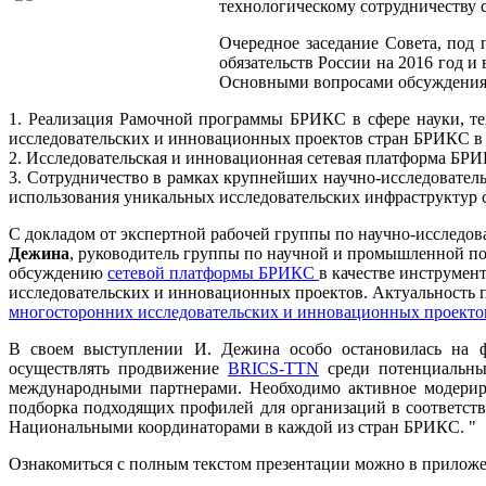
технологическому сотрудничеству 
Очередное заседание Совета, под
обязательств России на 2016 год 
Основными вопросами обсуждения 
1. Реализация Рамочной программы БРИКС в сфере науки, т
исследовательских и инновационных проектов стран БРИКС в 
2. Исследовательская и инновационная сетевая платформа БРИ
3. Сотрудничество в рамках крупнейших научно-исследовател
использования уникальных исследовательских инфраструктур 
С докладом от экспертной рабочей группы по научно-иссле
Дежина
, руководитель группы по научной и промышленной по
обсуждению
сетевой платформы БРИКС
в качестве инструмен
исследовательских и инновационных проектов. Актуальность 
многосторонних исследовательских и инновационных проект
В своем выступлении И. Дежина особо остановилась на ф
осуществлять продвижение
BRICS-TTN
среди потенциальны
международными партнерами. Необходимо активное модериро
подборка подходящих профилей для организаций в соответств
Национальными координаторами в каждой из стран БРИКС. "
Ознакомиться с полным текстом презентации можно в прилож