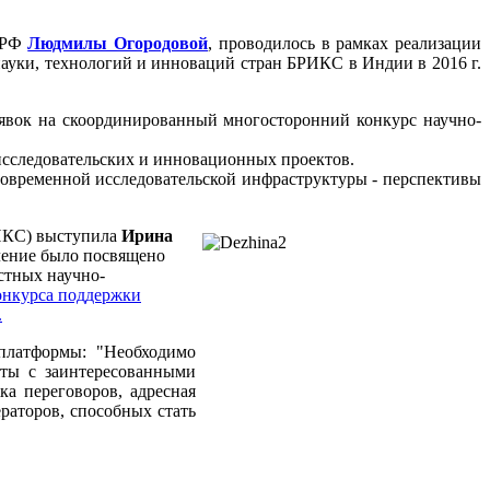
и РФ
Людмилы Огородовой
, проводилось в рамках реализации
науки, технологий и инноваций стран БРИКС в Индии в 2016 г.
явок на скоординированный многосторонний конкурс научно-
исследовательских и инновационных проектов.
современной исследовательской инфраструктуры - перспективы
ИКС) выступила
Ирина
ление было посвящено
естных научно-
онкурса поддержки
.
платформы: "Необходимо
кты с заинтересованными
а переговоров, адресная
раторов, способных стать