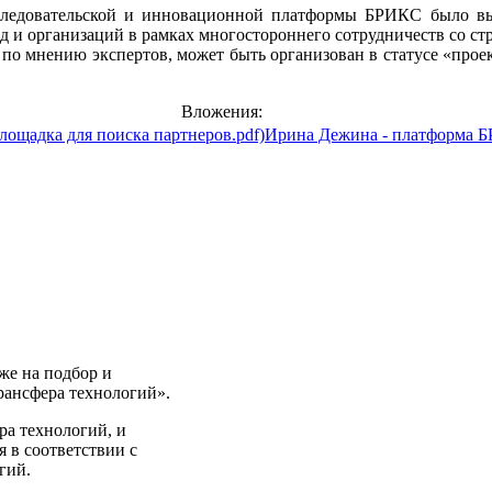
сследовательской и инновационной платформы БРИКС было в
 и организаций в рамках многостороннего сотрудничеств со с
 по мнению экспертов, может быть организован в статусе «про
Вложения:
Ирина Дежина - платформа Б
же на подбор и
рансфера технологий».
ра технологий, и
я в соответствии с
гий.