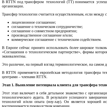
В
RTTN
под трансфером технологий (ТТ) понимается успешн
организации.
Трансфер технологии считается осуществленным, если между 
лицензионное соглашение;
соглашение о техническом сотрудничестве;
соглашение о совместном предприятии;
производственное соглашение и/или;
коммерческое соглашение с техническим содействием.
В Европе сейчас принято использовать более широкое толков
«Соглашения о технологическом партнерстве», формы котор
эквивалентны.
Это различие, на первый взгляд терминологическое, на самом 
В
RTTN
применяется европейская методология трансфера т
центрами – членами
RTTN
.
Этап 1. Выявление потенциала клиента для трансфера техн
Этот этап включает в себя детальное знакомство с организац
технологического аудита. В результате успешного завершен
технологий и/или опыта (ноу-хау). Он является хорошей и
воспринимается руководством компании.