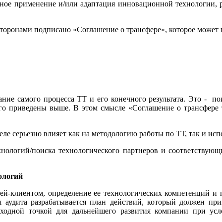
ое применение и/или адаптация инновационной технологии, ра
сторонами подписано «Соглашение о трансфере», которое може
ание самого процесса ТТ и его конечного результата. Это - 
ого приведены выше. В этом смысле «Соглашение о трансфере 
деле серьезно влияет как на методологию работы по ТТ, так и 
ехнологий/поиска технологического партнеров и соответствую
ологий
ией-клиентом, определение ее технологических компетенций и 
ия аудита разрабатывается план действий, который должен п
сходной точкой для дальнейшего развития компании при усл