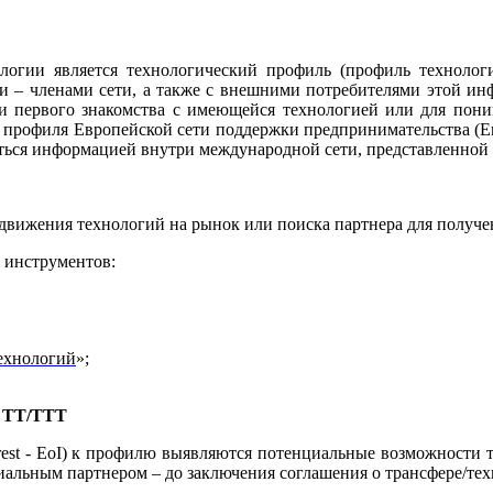
гии является технологический профиль (профиль технологич
 – членами сети, а также с внешними потребителями этой ин
и первого знакомства с имеющейся технологией или для пони
 профиля Европейской сети поддержки предпринимательства (
E
ться информацией внутри международной сети, представленной в
движения технологий на рынок или поиска партнера для получе
 инструментов:
ехнологий
»;
о ТТ/ТТТ
rest
-
EoI
) к профилю выявляются потенциальные возможности т
альным партнером – до заключения соглашения о трансфере/тех