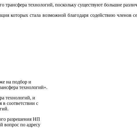
о трансфера технологий, поскольку существуют большие различия 
зация которых стала возможной благодаря содействию членов
c
же на подбор и
рансфера технологий».
ра технологий, и
я в соответствии с
гий.
ного разрешения НП
й вопрос по адресу