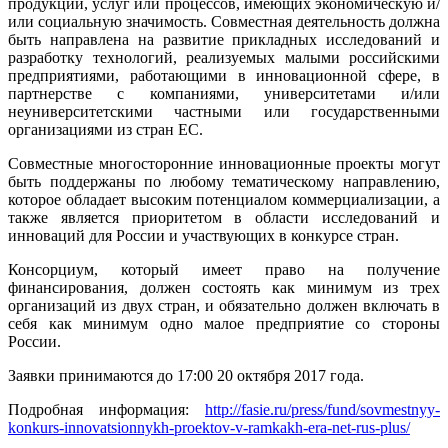
продукции, услуг или процессов, имеющих экономическую и/
или социальную значимость. Совместная деятельность должна
быть направлена на развитие прикладных исследований и
разработку технологий, реализуемых малыми российскими
предприятиями, работающими в инновационной сфере, в
партнерстве с компаниями, университетами и/или
неуниверситетскими частными или государственными
организациями из стран ЕС.
Совместные многосторонние инновационные проекты могут
быть поддержаны по любому тематическому направлению,
которое обладает высоким потенциалом коммерциализации, а
также является приоритетом в области исследований и
инноваций для России и участвующих в конкурсе стран.
Консорциум, который имеет право на получение
финансирования, должен состоять как минимум из трех
организаций из двух стран, и обязательно должен включать в
себя как минимум одно малое предприятие со стороны
России.
Заявки принимаются до 17:00 20 октября 2017 года.
Подробная информация:
http://fasie.ru/press/fund/sovmestnyy-
konkurs-innovatsionnykh-proektov-v-ramkakh-era-net-rus-plus/