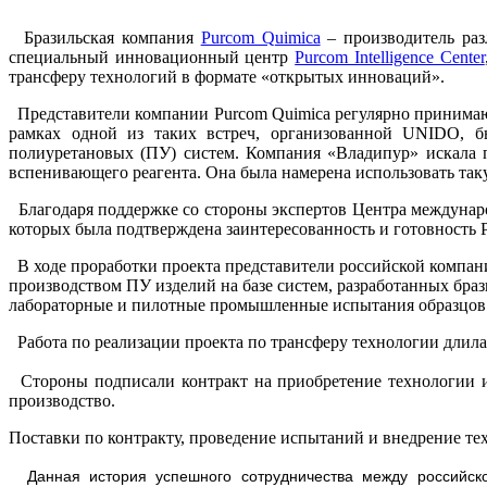
Бразильская компания
Purcom Quimica
– производитель раз
специальный инновационный центр
Purcom Intelligence Center
трансферу технологий в формате «открытых инноваций».
Представители компании Purcom Quimica регулярно принимают
рамках одной из таких встреч, организованной UNIDO, 
полиуретановых (ПУ) систем. Компания «Владипур» искала 
вспенивающего реагента. Она была намерена использовать та
Благодаря поддержке со стороны экспертов Центра междунар
которых была подтверждена заинтересованность и готовность P
В ходе проработки проекта представители российской компа
производством ПУ изделий на базе систем, разработанных бра
лабораторные и пилотные промышленные испытания образцов си
Работа по реализации проекта по трансферу технологии длилас
Стороны подписали контракт на приобретение технологии и
производство.
Поставки по контракту, проведение испытаний и внедрение тех
Данная история успешного сотрудничества между российско