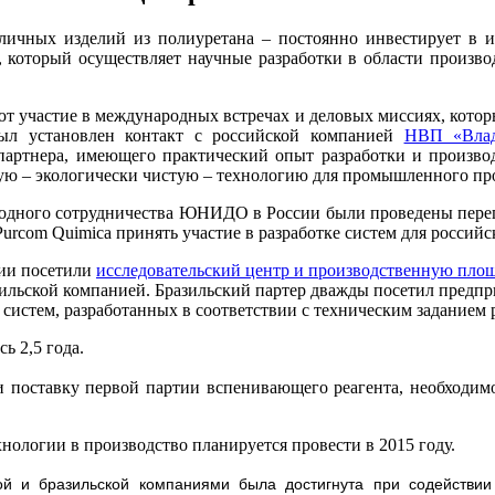
личных изделий из полиуретана – постоянно инвестирует в и
, который осуществляет научные разработки в области произво
 участие в международных встречах и деловых миссиях, которые
был установлен контакт с российской компанией
НВП «Вла
партнера, имеющего практический опыт разработки и производ
кую – экологически чистую – технологию для промышленного пр
одного сотрудничества ЮНИДО в России были проведены перего
urcom Quimica принять участие в разработке систем для российс
нии посетили
исследовательский центр и производственную площ
зильской компанией. Бразильский партер дважды посетил предп
стем, разработанных в соответствии с техническим заданием р
ь 2,5 года.
 поставку первой партии вспенивающего реагента, необходимо
нологии в производство планируется провести в 2015 году.
й и бразильской компаниями была достигнута при содействии