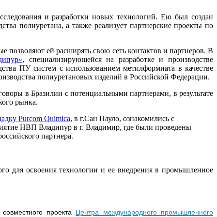
сследования и разработки новых технологий. Ею был создан
дства полиуретана, а также реализует партнерские проекты по
 позволяют ей расширять свою сеть контактов и партнеров. В
дипур»
, специализирующейся на разработке и производстве
ства ПУ систем с использованием метилформиата в качестве
оизводства полиуретановых изделий в Российской Федерации.
воры в Бразилии с потенциальными партнерами, в результате
кого рынка.
адку Purcom Quimica
, в г.Сан Пауло, ознакомились с
риятие НВП Владипур в г. Владимир, где были проведены
оссийского партнера.
го для освоения технологии и ее внедрения в промышленное
 совместного проекта
Центра международного промышленного