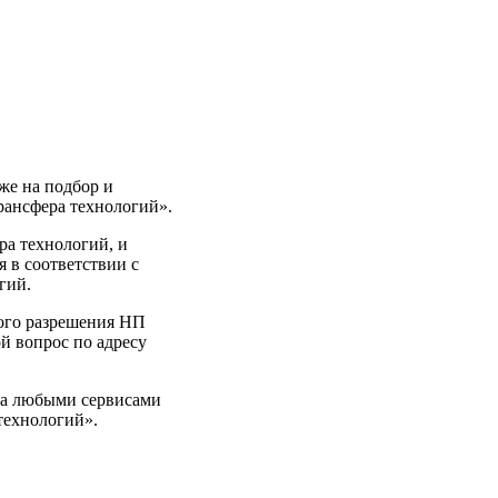
же на подбор и
рансфера технологий».
ра технологий, и
я в соответствии с
гий.
ного разрешения НП
й вопрос по адресу
та любыми сервисами
технологий».