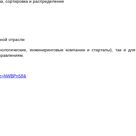
а, сортировка и распределение
дной отрасли
ологические, инжиниринговые компании и стартапы), так и для
аправлениям.
K&z=NWBPn58&