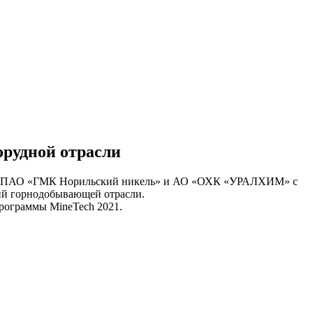
орудной отрасли
ве с ПАО «ГМК Норильский никель» и АО «ОХК «УРАЛХИМ» с
ий горнодобывающей отрасли.
 Программы MineTech 2021.